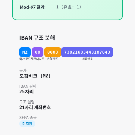
Mod-97 결과:
1
(유효: 1)
IBAN 구조 분해
MZ
08
0003
73821683443187843
국가 코드
체크디지트
은행 코드
계좌번호
국가
모잠비크
(
MZ
)
IBAN 길이
25
자리
구조 설명
21자리 계좌번호
SEPA 송금
미지원