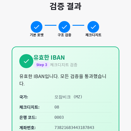
검증 결과
기본 포맷
구조 검증
체크디지트
유효한 IBAN
체크디지트 검증
Step
3
유효한 IBAN입니다. 모든 검증을 통과했습니
다.
국가:
모잠비크
(
MZ
)
체크디지트:
08
은행 코드:
0003
계좌번호:
73821683443187843