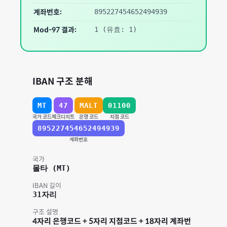
계좌번호:
895227454652494939
Mod-97 결과:
1
(유효: 1)
IBAN 구조 분해
MT
47
MALT
01100
국가 코드
체크디지트
은행 코드
지점 코드
895227454652494939
계좌번호
국가
몰타
(
MT
)
IBAN 길이
31
자리
구조 설명
4자리 은행코드 + 5자리 지점코드 + 18자리 계좌번