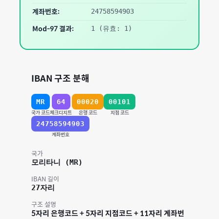
계좌번호:
24758594903
Mod-97 결과:
1
(유효: 1)
IBAN 구조 분해
MR
64
00020
00101
국가 코드
체크디지트
은행 코드
지점 코드
24758594903
계좌번호
국가
모리타니
(
MR
)
IBAN 길이
27
자리
구조 설명
5자리 은행코드 + 5자리 지점코드 + 11자리 계좌번