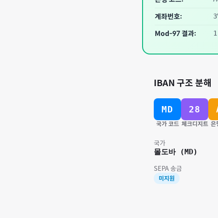
계좌번호:
3
Mod-97 결과:
1
IBAN 구조 분해
MD
28
국가 코드
체크디지트
은
국가
몰도바
(
MD
)
SEPA 송금
미지원