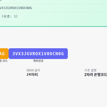
VX3JGVROX1V8OCN0G
(유효: 1)
AG
3VX3JGVROX1V8OCN0G
행 코드
계좌번호
IBAN 길이
구조 설명
24
자리
2자리 은행코드