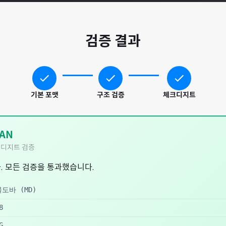
검증 결과
기본 포맷
구조 검증
체크디지트
AN
디지트 검증
. 모든 검증을 통과했습니다.
몰도바
(
MD
)
8
G