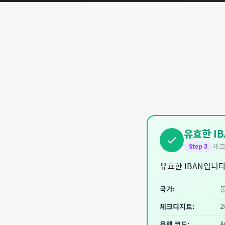
유효한 IB
체크
Step
3
유효한 IBAN입니다
국가:
체크디지트:
2
은행 코드:
A