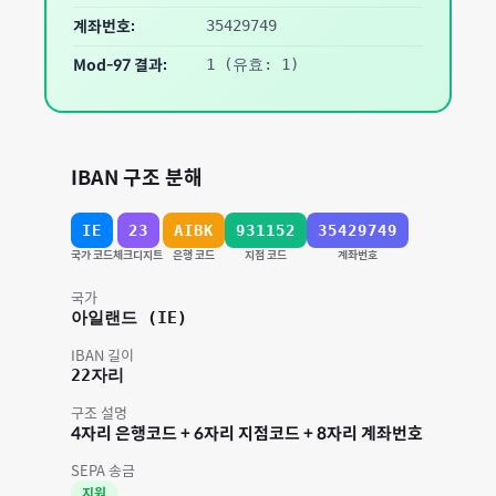
계좌번호:
35429749
Mod-97 결과:
1
(유효: 1)
IBAN 구조 분해
IE
23
AIBK
931152
35429749
국가 코드
체크디지트
은행 코드
지점 코드
계좌번호
국가
아일랜드
(
IE
)
IBAN 길이
22
자리
구조 설명
4자리 은행코드 + 6자리 지점코드 + 8자리 계좌번호
SEPA 송금
지원