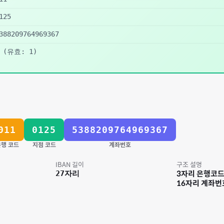
125
388209764969367
(유효: 1)
011
0125
5388209764969367
행 코드
지점 코드
계좌번호
IBAN 길이
구조 설명
27
자리
3자리 은행코드 
16자리 계좌번