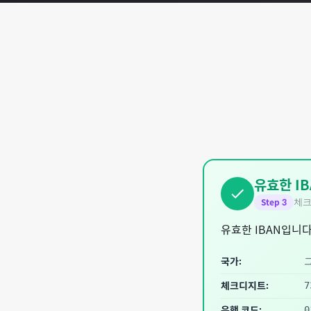
유효한 IB
체크
Step
3
유효한 IBAN입니다
국가:
체크디지트:
7
은행 코드:
0