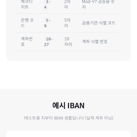
체크디
2자
Mod-97 검증용 숫
3-
지트
리
자
4
은행 코
5
자
5
-
금융기관 식별 코드
드
리
9
계좌번
18
10
-
계좌 식별 번호
호
자리
27
예시 IBAN
테스트용
지부티
IBAN 샘플입니다 (실제 계좌 아님)