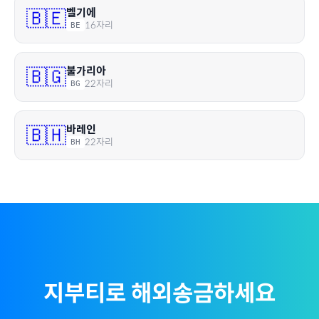
벨기에
🇧🇪
16
자리
BE
불가리아
🇧🇬
22
자리
BG
바레인
🇧🇭
22
자리
BH
지부티
로 해외송금하세요