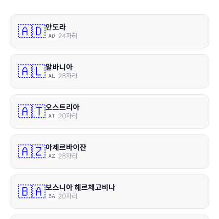
안도라
🇦🇩
24
자리
AD
알바니아
🇦🇱
28
자리
AL
오스트리아
🇦🇹
20
자리
AT
아제르바이잔
🇦🇿
28
자리
AZ
보스니아 헤르체고비나
🇧🇦
20
자리
BA