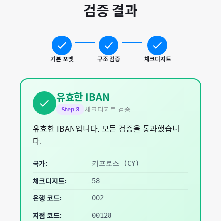
검증 결과
기본 포맷
구조 검증
체크디지트
유효한 IBAN
체크디지트 검증
Step
3
유효한 IBAN입니다. 모든 검증을 통과했습니
다.
국가:
키프로스
(
CY
)
체크디지트:
58
은행 코드:
002
지점 코드:
00128