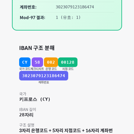
계좌번호:
3023079123186474
Mod-97 결과:
1
(유효: 1)
IBAN 구조 분해
CY
58
002
00128
국가 코드
체크디지트
은행 코드
지점 코드
3023079123186474
계좌번호
국가
키프로스
(
CY
)
IBAN 길이
28
자리
구조 설명
3자리 은행코드 + 5자리 지점코드 + 16자리 계좌번