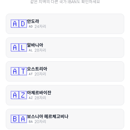
같은 지역의 다른 국가 IBAN도 확인하세요
안도라
🇦🇩
24
자리
AD
알바니아
🇦🇱
28
자리
AL
오스트리아
🇦🇹
20
자리
AT
아제르바이잔
🇦🇿
28
자리
AZ
보스니아 헤르체고비나
🇧🇦
20
자리
BA