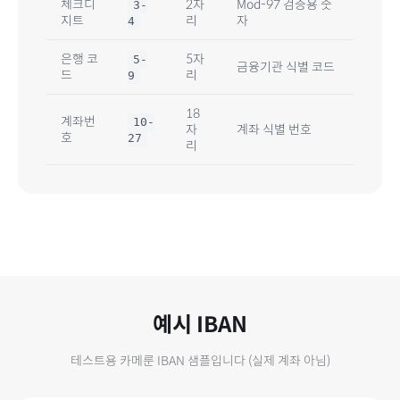
체크디
2자
Mod-97 검증용 숫
3-
지트
리
자
4
은행 코
5
자
5
-
금융기관 식별 코드
드
리
9
18
계좌번
10
-
자
계좌 식별 번호
호
27
리
예시 IBAN
테스트용
카메룬
IBAN 샘플입니다 (실제 계좌 아님)