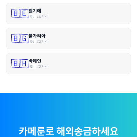
벨기에
🇧🇪
16
자리
BE
불가리아
🇧🇬
22
자리
BG
바레인
🇧🇭
22
자리
BH
카메룬
로 해외송금하세요