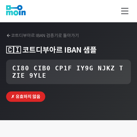
코트디부아르
IBAN 검증기로 돌아가기
🇨🇮
코트디부아르
IBAN 샘플
CI80 CIB0 CP1F IY9G NJKZ T
ZIE 9YLE
✗ 유효하지 않음