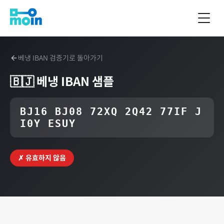
베냉
IBAN 검증기로 돌아가기
🇧🇯
베냉
IBAN 샘플
BJ16 BJ08 72XQ 2Q42 77IF J
I0Y ESUY
✗ 유효하지 않음