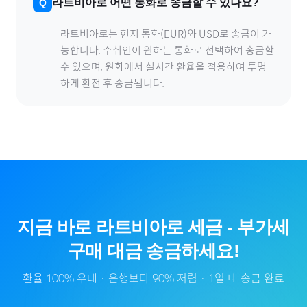
라트비아
로
어떤 통화로 송금할 수 있나요?
라트비아
로
는 현지 통화(
EUR
)와 USD로 송금이 가
능합니다. 수취인이 원하는 통화로 선택하여 송금할
수 있으며, 원화에서 실시간 환율을 적용하여 투명
하게 환전 후 송금됩니다.
지금 바로
라트비아
로
세금
-
부가세
구매 대금 송금하세요!
환율 100% 우대 · 은행보다 90% 저렴 · 1일 내 송금 완료