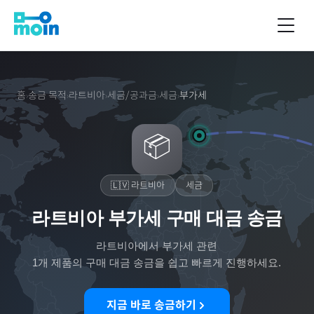
홈
송금 목적
라트비아
세금/공과금
세금
부가세
›
›
›
›
›
📦
🇱🇻
라트비아
세금
라트비아 부가세 구매 대금 송금
라트비아
에서
부가세
관련
1
개 제품의 구매 대금 송금을 쉽고 빠르게 진행하세요.
지금 바로 송금하기