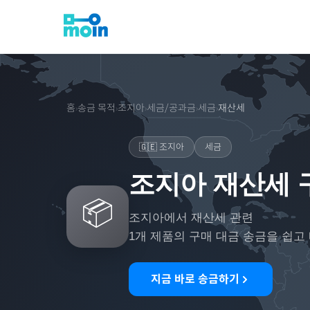
홈
송금 목적
조지아
세금/공과금
세금
재산세
›
›
›
›
›
🇬🇪
조지아
세금
조지아 재산세 
📦
조지아
에서
재산세
관련
1
개 제품의 구매 대금 송금을 쉽고
지금 바로 송금하기