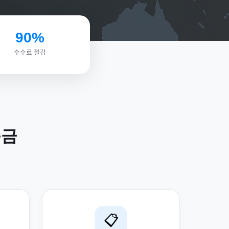
90%
수수료 절감
금
📋