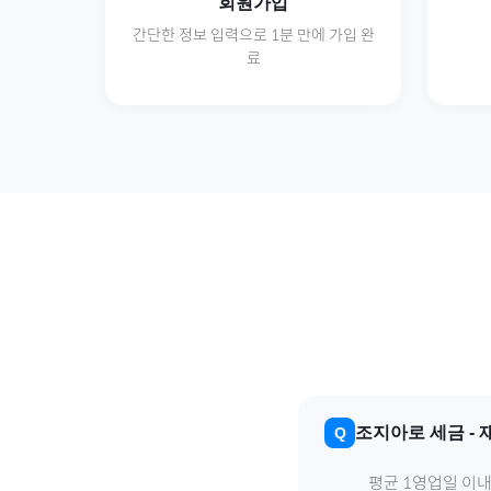
회원가입
간단한 정보 입력으로 1분 만에 가입 완
료
조지아
로
세금
-
평균 1영업일 이