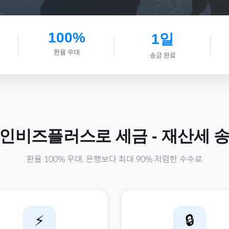
100%
1일
환율 우대
송금 완료
인비즈플러스로
세금
-
재산세
송
환율 100% 우대, 은행보다 최대 90% 저렴한 수수료
⚡
🔒