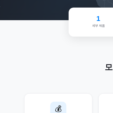
1
세부 제품
모
💰