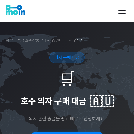
홈
›
송금 목적
›
호주
›
상품 구매
›
가구/인테리어
›
가구
›
의자
의자 구매 대금
🛒
🇦🇺
호주
의자 구매 대금
의자
관련 송금을 쉽고 빠르게 진행하세요.