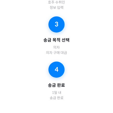
호주
수취인
정보 입력
3
송금 목적 선택
의자
의자 구매 대금
4
송금 완료
1일 내
송금 완료