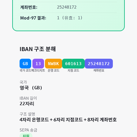
계좌번호:
25248172
Mod-97 결과:
1
(유효: 1)
IBAN 구조 분해
GB
13
NWBK
601613
25248172
국가 코드
체크디지트
은행 코드
지점 코드
계좌번호
국가
영국
(
GB
)
IBAN 길이
22
자리
구조 설명
4자리 은행코드 + 6자리 지점코드 + 8자리 계좌번호
SEPA 송금
지원