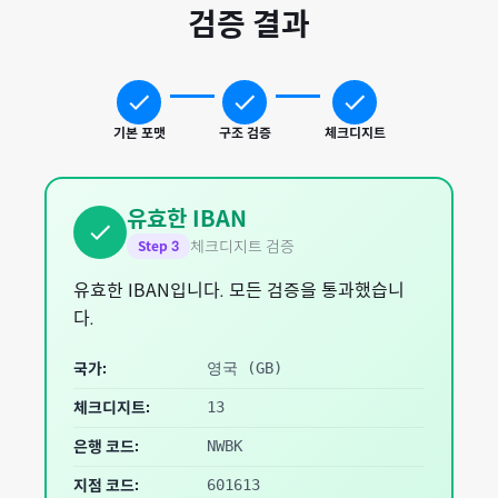
검증 결과
기본 포맷
구조 검증
체크디지트
유효한 IBAN
체크디지트 검증
Step
3
유효한 IBAN입니다. 모든 검증을 통과했습니
다.
국가:
영국
(
GB
)
체크디지트:
13
은행 코드:
NWBK
지점 코드:
601613